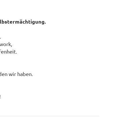
elbstermächtigung.
.
hwork,
fenheit.
den wir haben.
!