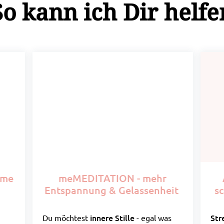
So kann ich Dir helfe
tme
meMEDITATION - mehr
Entspannung & Gelassenheit
sc
innere Stille
Str
Du möchtest
- egal was