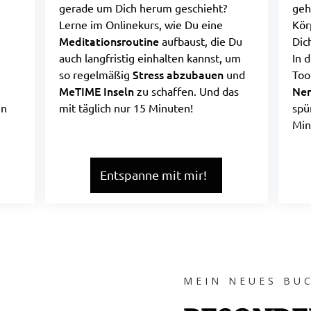
gerade um Dich herum geschieht?
geh
Lerne im Onlinekurs, wie Du eine
Kör
Meditationsroutine
aufbaust, die Du
Dic
auch langfristig einhalten kannst, um
In 
Stress abzubauen
so regelmäßig
und
Too
MeTIME Inseln
Ner
zu schaffen. Und das
en
mit täglich nur 15 Minuten!
spü
Min
Entspanne mit mir!
MEIN NEUES BU