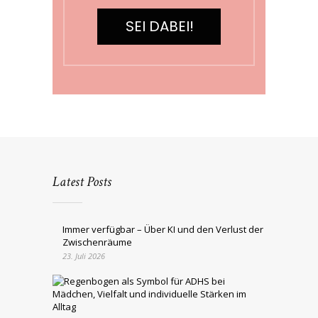
SEI DABEI!
Latest Posts
Immer verfügbar – Über KI und den Verlust der
Zwischenräume
23. Juli 2026
ADHS
bei
Mädchen: