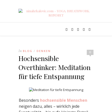
In
BLOG
DENKEN
/
0
Hochsensible
Overthinker: Meditation
für tiefe Entspannung
Besonders
hochsensible Menschen
neigen dazu, alles – wirklich jede