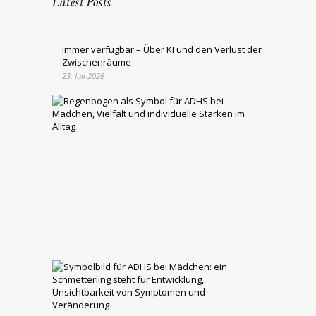
Latest Posts
Immer verfügbar – Über KI und den Verlust der
Zwischenräume
23. Juli 2026
ADHS
bei
Mädchen:
Symptome,
Stärken
und
Unterstützu
im
Alltag
6.
Mai
2026
ADHS
bei
Mädchen:
Warum